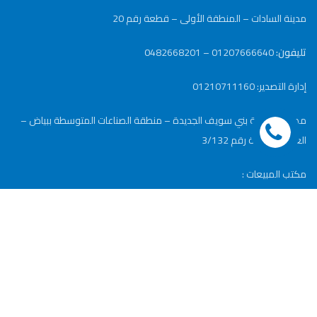
مدينة السادات – المنطقة الأولى – قطعة رقم 20
تليفون:
01207666640 – 0482668201
إدارة التصدير: 01210711160
مصنع2: مدينة بني سويف الجديدة – منطقة الصناعات المتوسطة ببياض –
العرب – قطعة رقم 3/132
مكتب المبيعات :
المهندسين – الجيزة
موبايل: 01210723337
Email: info@elnielpipe.com