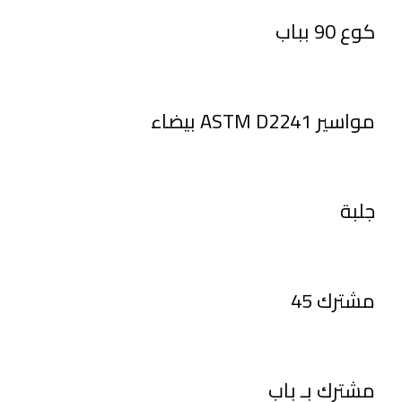
كوع 90 بباب
مواسير ASTM D2241 بيضاء
جلبة
مشترك 45
مشترك بـ باب