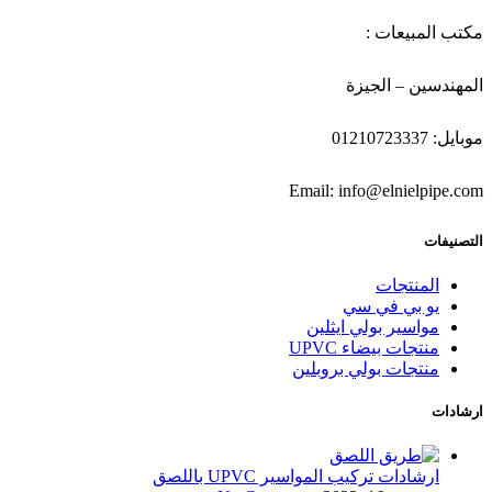
مكتب المبيعات :
المهندسين – الجيزة
موبايل: 01210723337
Email: info@elnielpipe.com
التصنيفات
المنتجات
يو بي في سي
مواسير بولي ايثلين
منتجات بيضاء UPVC
منتجات بولي بروبلين
ارشادات
ارشادات تركيب المواسير UPVC باللصق