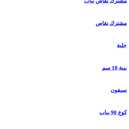
مشترك نقاص بباب
مشترك نقاص
جلبة
بيبة 10 سم
سيفون
كوع 90 بباب