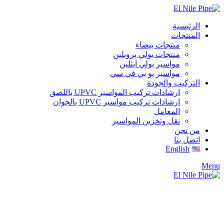
الرئيسية
المنتجات
منتجات بيضاء
منتجات بولي بروبلين
مواسير بولي ايثلين
مواسير يو بي في سي
التركيب والجودة
ارشادات تركيب المواسير UPVC باللصق
ارشادات تركيب مواسير UPVC بالجوان
المعامل
نقل وتخزين المواسير
من نحن
اتصل بنا
English
Menu