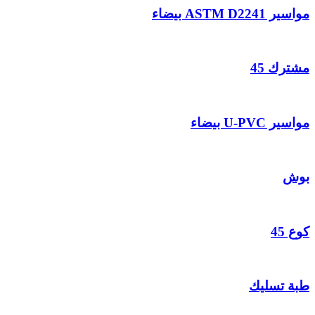
مواسير ASTM D2241 بيضاء
مشترك 45
مواسير U-PVC بيضاء
بوش
كوع 45
طبة تسليك